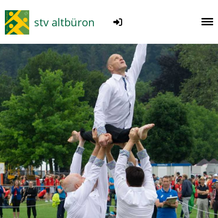
stv altbüron